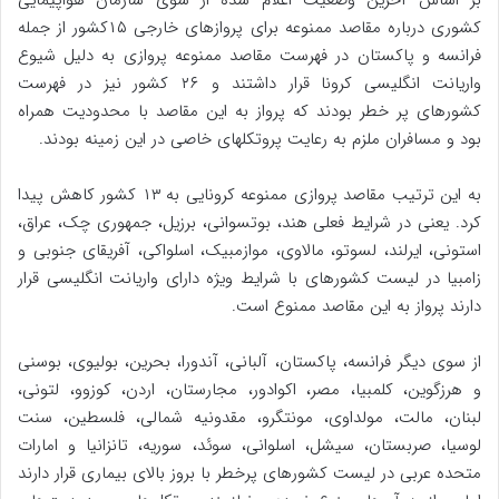
کشوری درباره مقاصد ممنوعه برای پروازهای خارجی ۱۵کشور از جمله
فرانسه و پاکستان در فهرست مقاصد ممنوعه پروازی به دلیل شیوع
واریانت انگلیسی کرونا قرار داشتند و ۲۶ کشور نیز در فهرست
کشورهای پر خطر بودند که پرواز به این مقاصد با محدودیت همراه
بود و مسافران ملزم به رعایت پروتکلهای خاصی در این زمینه بودند.
به این ترتیب مقاصد پروازی ممنوعه کرونایی به ۱۳ کشور کاهش پیدا
کرد. یعنی در شرایط فعلی هند، بوتسوانی، برزیل، جمهوری چک، عراق،
استونی، ایرلند، لسوتو، مالاوی، موازمبیک، اسلواکی، آفریقای جنوبی و
زامبیا در لیست کشورهای با شرایط ویژه دارای واریانت انگلیسی قرار
دارند پرواز به این مقاصد ممنوع است.
از سوی دیگر فرانسه، پاکستان، آلبانی، آندورا، بحرین، بولیوی، بوسنی
و هرزگوین، کلمبیا، مصر، اکوادور، مجارستان، اردن، کوزوو، لتونی،
لبنان، مالت، مولداوی، مونتگرو، مقدونیه شمالی، فلسطین، سنت
لوسیا، صربستان، سیشل، اسلوانی، سوئد، سوریه، تانزانیا و امارات
متحده عربی در لیست کشورهای پرخطر با بروز بالای بیماری قرار دارند