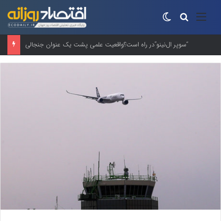
منو
جستجو برای
تغییر پوسته
“سوپر ال‌نینو”در راه است؟واقعیت علمی پشت یک عنوان جنجالی