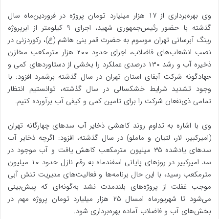
وی بهره‌برداری از ۱۷ هزار میلیارد تومان پروژه در فروردین‌ماه سال
گذشته با حضور رئیس‌جمهوری شهید، اجرای ۹ کیلومتر از ابرپروژه
رینگ آبرسانی تهران موسوم به حضرت قمر بنی هاشم (ع)، رکوردزنی در
نصب انشعاب‌های فاضلاب، اجرای حدود ۲۰۰ هزار مترمکعب مخازن
ذخیره آب و رشد ۱۳۰ درصدی عملکرد را بخشی از دستاوردهای کمی و
جهادگونه شرکت آبفای استان تهران در سال گذشته برشمرد افزود: با
وجود تشدید شرایط خشکسالی در سال گذشته، توانستیم انتظار
تمامی ذی‌نفعان شرکت را برای تامین کمی و کیفی آب برآورده کنیم.
وی با اشاره به تداوم روند کاهشی ذخایر آب سدهای چهارگانه تهران
(امیرکبیر، لار، لتیان و ماملو) در سال گذشته، افزود: اگرچه ذخایر آب
سدهای یادشده ۳۵ میلیون مترمکعب کاهش یافت و آب موجود در
سد امیرکبیر در روزهای پایانی اسفندماه به رقم نازل حدود ۱۰ میلیون
مترمکعب رسید، با این حال برنامه‌ها و فعالیت‌های مدیریت تنش آبی
موجب غفلت از پروژه‌های بلندمدت نشد به‌گونه‌ای که پیش‌بینی
می‌شود تا شهریورماه امسال ۲۵ هزار میلیارد تومان پروژه مهم در
بخش‌های آب و فاضلاب آماده بهره‌برداری شود.