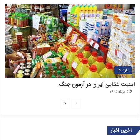
تازه ها
امنیت غذایی ایران در آزمون جنگ
۵ مرداد ۱۴۰۵
ص
ص
ف
ف
ح
ح
آخرین اخبار
ه
ه
ق
ب