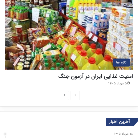
تازه ها
امنیت غذایی ایران در آزمون جنگ
۵ مرداد ۱۴۰۵
ص
ص
ف
ف
ح
ح
آخرین اخبار
ه
ه
ق
ب
۱۸ مرداد ۱۴۰۵