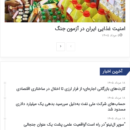
امنیت غذایی ایران در آزمون جنگ
۵ مرداد ۱۴۰۵
ص
ص
ف
ف
ح
ح
آخرین اخبار
ه
ه
ق
ب
۱۸ مرداد ۱۴۰۵
ب
ع
کارت‌های بازرگانی اجاره‌ای؛ از فرار ارزی تا اخلال در ساختاری اقتصادی
ل
د
۱۸ مرداد ۱۴۰۵
ی
ی
حساب‌های شرکت ملی نفت به‌دلیل سررسید بدهی یک میلیارد دلاری
مسدود شد
۱۸ مرداد ۱۴۰۵
“سوپر ال‌نینو”در راه است؟واقعیت علمی پشت یک عنوان جنجالی