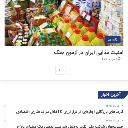
تازه ها
امنیت غذایی ایران در آزمون جنگ
۵ مرداد ۱۴۰۵
ص
ص
ف
ف
ح
ح
آخرین اخبار
ه
ه
ق
ب
۱۸ مرداد ۱۴۰۵
ب
ع
کارت‌های بازرگانی اجاره‌ای؛ از فرار ارزی تا اخلال در ساختاری اقتصادی
ل
د
۱۸ مرداد ۱۴۰۵
ی
ی
حساب‌های شرکت ملی نفت به‌دلیل سررسید بدهی یک میلیارد دلاری