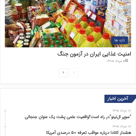
تازه ها
امنیت غذایی ایران در آزمون جنگ
۵ مرداد ۱۴۰۵
ص
ص
ف
ف
ح
ح
آخرین اخبار
ه
ه
ق
ب
۱۸ مرداد ۱۴۰۵
ب
ع
“سوپر ال‌نینو”در راه است؟واقعیت علمی پشت یک عنوان جنجالی
ل
د
۱۸ مرداد ۱۴۰۵
هشدار کانادا درباره عواقب تعرفه ۵۰ درصدی آمریکا
ی
ی