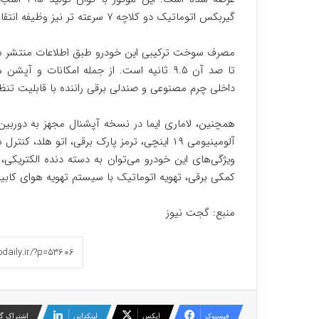
گیربکس اتوماتیک دو کلاچه ۷ سرعته تر نیز وظیفه انتقال این قدرت به چرخ‌های جلو را بر عهده دارد.
تا صد آن ۹.۵ ثانیه است. از جمله امکانات و 
داخلی چرم مصنوعی و صندلی برقی راننده با قابلیت تنظیم در ۶ حالت اشا
همچنین، لاماری ایما در نسخه آپشنال مجهز به دورب
آلومینیومی ۱۹ اینچی، ترمز پارک برقی، اتو هل
ویژگی‌های این خودرو می‌توان به دسته‌ دنده الکتریکی،
کمکی برقی، تهویه اتوماتیک با سیستم تهویه هوای کابین،
منبع: گجت نیوز
فیسبوک
ایکس
لینکداین
اشتراک گذ