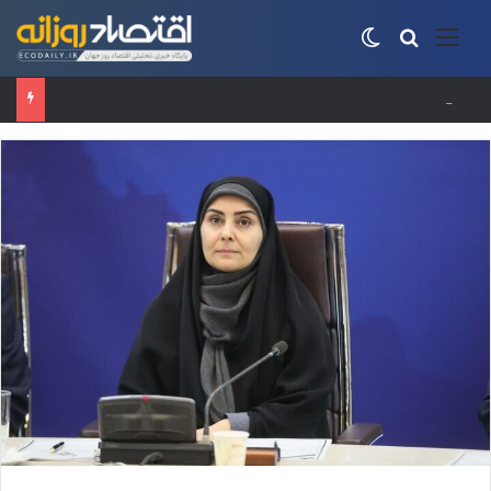
منو
جستجو برای
تغییر پوسته
اینترنت ۵G محبوب کاربران/ چرا ۵G بهتر از ۴G است؟