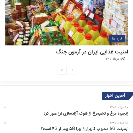
تازه ها
امنیت غذایی ایران در آزمون جنگ
۵ مرداد ۱۴۰۵
ص
ص
ف
ف
ح
ح
آخرین اخبار
ه
ه
ق
ب
۱۸ مرداد ۱۴۰۵
ب
ع
زنجیره مرغ و تخم‌مرغ از شوک آزادسازی ارز عبور کرد
ل
د
۱۸ مرداد ۱۴۰۵
اینترنت ۵G محبوب کاربران/ چرا ۵G بهتر از ۴G است؟
ی
ی